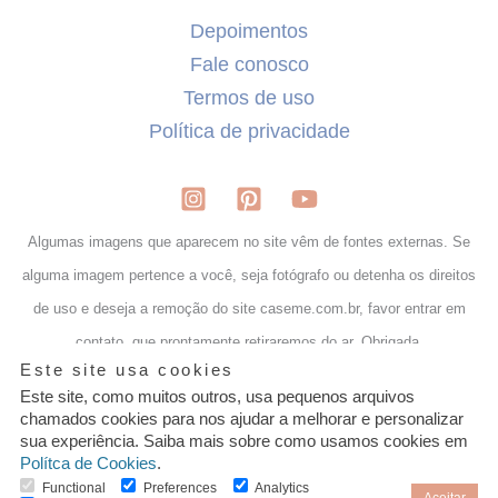
Depoimentos
Fale conosco
Termos de uso
Política de privacidade
Algumas imagens que aparecem no site vêm de fontes externas. Se
alguma imagem pertence a você, seja fotógrafo ou detenha os direitos
de uso e deseja a remoção do site caseme.com.br, favor entrar em
contato, que prontamente retiraremos do ar. Obrigada.
Granular
Este site usa cookies
Cookie
Control
Este site, como muitos outros, usa pequenos arquivos
chamados cookies para nos ajudar a melhorar e personalizar
sua experiência. Saiba mais sobre como usamos cookies em
Lejour Presentes LTDA | CNPJ: 29.009.8111/0001-35
Polítca de Cookies
.
Um site de casamento por quem faz casamento
Functional
Preferences
Analytics
Aceitar