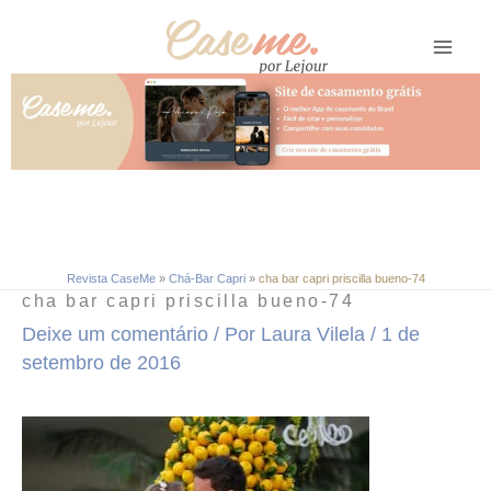
Ir
para
o
conteúdo
Revista CaseMe
»
Chá-Bar Capri
»
cha bar capri priscilla bueno-74
cha bar capri priscilla bueno-74
Deixe um comentário
/ Por
Laura Vilela
/
1 de
setembro de 2016