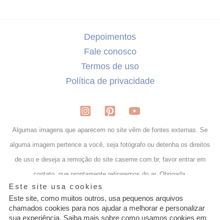
Depoimentos
Fale conosco
Termos de uso
Política de privacidade
Algumas imagens que aparecem no site vêm de fontes externas. Se
alguma imagem pertence a você, seja fotógrafo ou detenha os direitos
de uso e deseja a remoção do site caseme.com.br, favor entrar em
contato, que prontamente retiraremos do ar. Obrigada.
Granular
Este site usa cookies
Cookie
Control
Este site, como muitos outros, usa pequenos arquivos
chamados cookies para nos ajudar a melhorar e personalizar
sua experiência. Saiba mais sobre como usamos cookies em