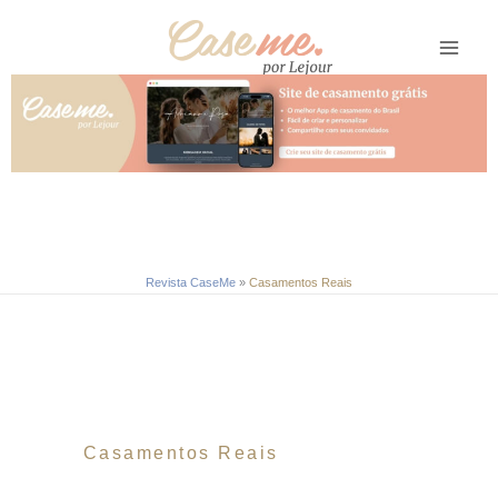
Ir
para
o
conteúdo
Revista CaseMe
»
Casamentos Reais
Casamentos Reais