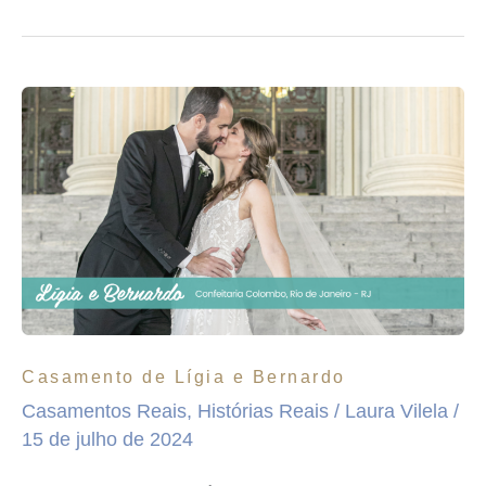
Casamento
de
Lígia
e
Bernardo
Casamento de Lígia e Bernardo
Casamentos Reais
,
Histórias Reais
/
Laura Vilela
/
15 de julho de 2024