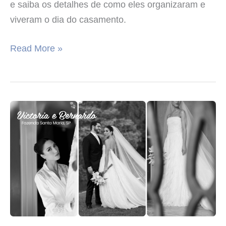
e saiba os detalhes de como eles organizaram e
viveram o dia do casamento.
Read More »
Casamento
de
Victoria
e
Bernardo
na
Fazenda
Santa