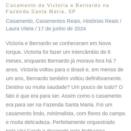
Maria,
Casamento de Victoria e Bernardo na
SP
Fazenda Santa Maria, SP
Casamento
,
Casamentos Reais
,
Histórias Reais
/
Laura Vilela
/
17 de junho de 2024
Victoria e Bernardo se conheceram em Nova
Iorque. Victoria foi fazer um intercâmbio de 6
meses, enquanto Bernardo já morava fora há 7
anos. Victoria voltou para o Brasil e, em menos de
um ano, Bernardo também voltou definitivamente.
Destino ou muita saudade? Um pouco de tudo? O
fato é que era para ser. Assim como o casamento
era para ser na Fazenda Santa Maria. Foi um
casamento lindo, minimalista, com flores do campo
e muita delicadeza. Perfeitamente orquestrado
pela Vivi Farah e decorado pela Bothanica