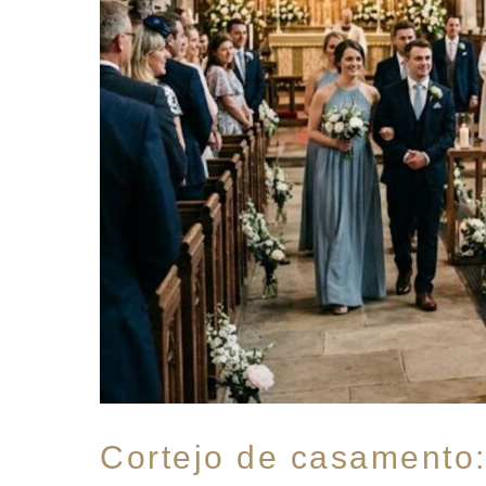
entrada
sem
virar
um
caos
coreografado
Cortejo de casamento: