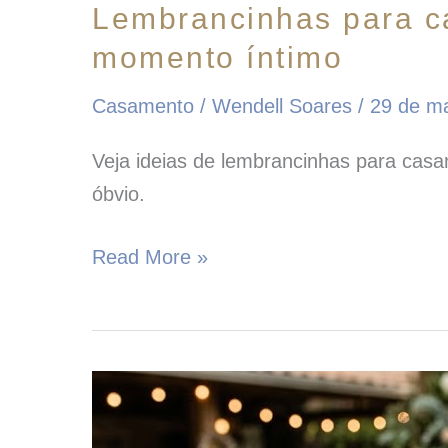
Lembrancinhas para ca
momento íntimo
Casamento
/
Wendell Soares
/
29 de m
Veja ideias de lembrancinhas para casa
óbvio.
Read More »
Livro
de