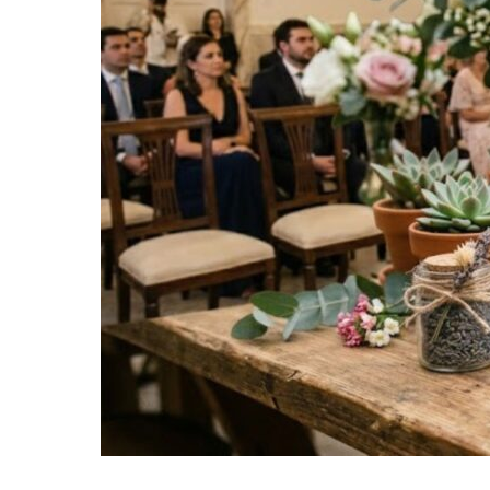
elegantes
para
marcar
um
momento
íntimo