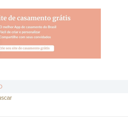
O
uscar