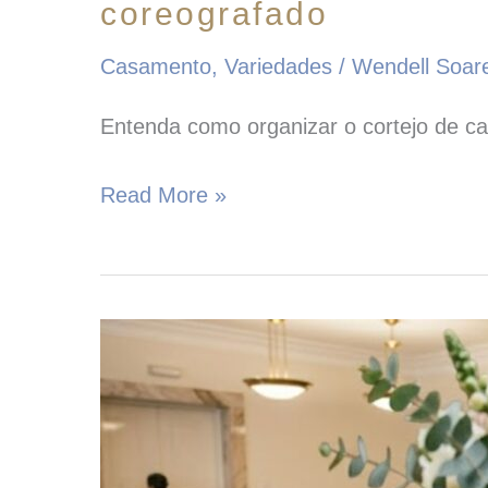
coreografado
Casamento
,
Variedades
/
Wendell Soa
Entenda como organizar o cortejo de cas
Read More »
Lembrancinhas
para
casamento
civil:
ideias