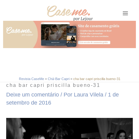
Ir
para
o
conteúdo
Revista CaseMe
»
Chá-Bar Capri
»
cha bar capri priscilla bueno-31
cha bar capri priscilla bueno-31
Deixe um comentário
/ Por
Laura Vilela
/
1 de
setembro de 2016