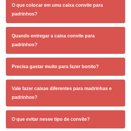
O que colocar em uma caixa convite para
padrinhos?
Itens úteis, afetivos e coerentes com o estilo do casamento
costumam funcionar melhor do que objetos aleatórios.
Quando entregar a caixa convite para
padrinhos?
O ideal costuma ser entre seis e oito meses antes da
cerimônia, para que todos se organizem com calma.
Precisa gastar muito para fazer bonito?
Não. Uma caixa convite para padrinhos pode ser simples e
marcante ao mesmo tempo.
Vale fazer caixas diferentes para madrinhas e
padrinhos?
Vale, desde que o cuidado e a proposta mantenham equilíbrio
entre os dois lados.
O que evitar nesse tipo de convite?