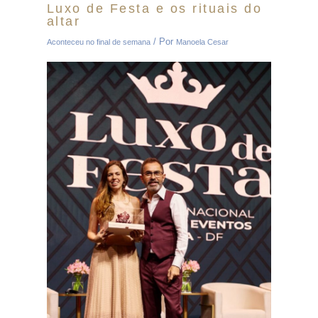
Luxo de Festa e os rituais do
altar
/ Por
Aconteceu no final de semana
Manoela Cesar