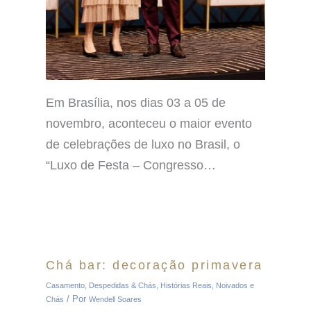
Em Brasília, nos dias 03 a 05 de
novembro, aconteceu o maior evento
de celebrações de luxo no Brasil, o
“Luxo de Festa – Congresso…
Chá bar: decoração primavera
Casamento
,
Despedidas & Chás
,
Histórias Reais
,
Noivados e
/ Por
Chás
Wendell Soares