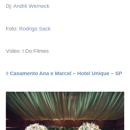
Dj:
André Werneck
Foto:
Rodrigo Sack
Vídeo: I Do Filmes
◊ Casamento Ana e Marcel – Hotel Unique – SP